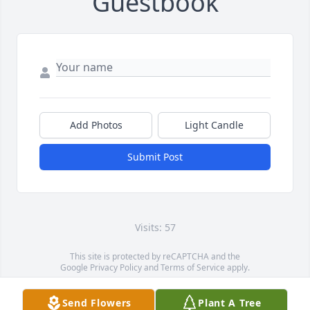
Guestbook
Add Photos
Light Candle
Submit Post
Visits: 57
This site is protected by reCAPTCHA and the
Google
Privacy Policy
and
Terms of Service
apply.
Service map data ©
OpenStreetMap
contributors
Send Flowers
Plant A Tree