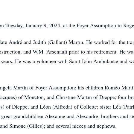
on Tuesday, January 9, 2024, at the Foyer Assomption in Rogers
 late André and Judith (Gallant) Martin. He worked for the tra
ruction, and W.M. Arsenault prior to his retirement. He wa
ears. He was a volunteer with Saint John Ambulance and was 
 Angela Martin of Foyer Assomption; his children Roméo Mart
acques) of Moncton, and Christine Martin of Dieppe; four bro
is) of Dieppe, and Léon (Alfreda) of Collette; sister Léa (Pat
great grandchildren Alexanne and Alexandre; brothers and si
 and Simone (Gilles); and several nieces and nephews.