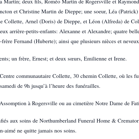
ela Martin; deux fils, Roméo Martin de Rogersville et Raymond
cton et Christine Martin de Dieppe; une soeur, Léa (Patrick) 
de Collette, Arnel (Doris) de Dieppe, et Léon (Alfreda) de Col
ux arrière-petits-enfants: Alexanne et Alexandre; quatre bell
-frère Fernand (Huberte); ainsi que plusieurs nièces et neveux
ents; un frère, Ernest; et deux sœurs, Emilienne et Irene.
Centre communautaire Collette, 30 chemin Collette, où les fun
 samedi de 9h jusqu’à l’heure des funérailles.
ssomption à Rogersville ou au cimetière Notre Dame de Fatim
onfiés aux soins de Northumberland Funeral Home & Cremator
n-aimé ne quitte jamais nos soins.