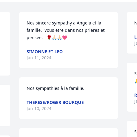
Nos sincere sympathy a Angela et la 
N
famille.  Vous etre dans nos prieres et 
L
pensee.   🌹🙏🏻🙏🏻💖
J
SIMONNE ET LEO
Jan 11, 2024
S

Nos sympathies à la famille.
R
J
THERESE/ROGER BOURQUE
Jan 10, 2024
S