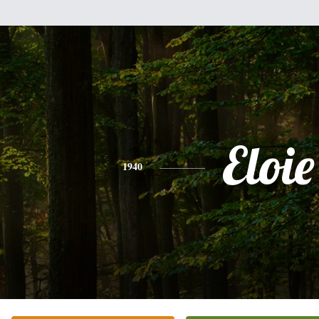
Eloie
1940