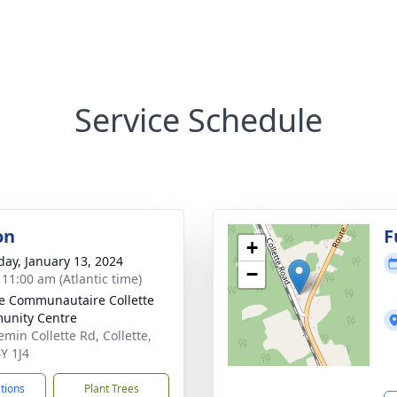
Service Schedule
on
F
+
day, January 13, 2024
−
 11:00 am (Atlantic time)
e Communautaire Collette
unity Centre
emin Collette Rd, Collette,
Y 1J4
ctions
Plant Trees