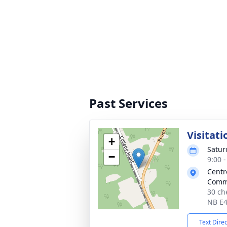
Past Services
Visitati
+
Satur
−
9:00 -
Centr
Comm
30 ch
NB E4
Text Dire